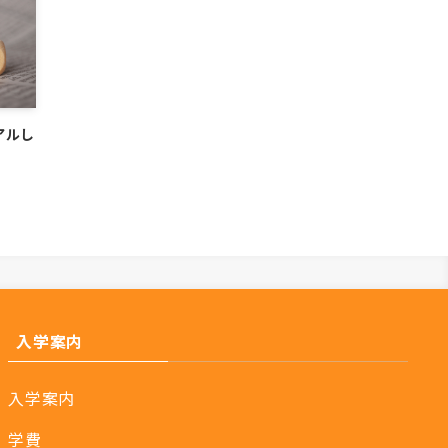
アルし
入学案内
入学案内
学費