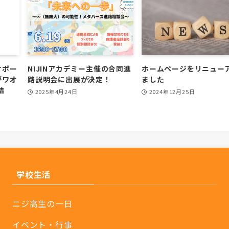
サポー
NIJINアカデミー主催の合同進
ホームページをリニュー
がワオ
路説明会に出展が決定！
ました
締結
2025年4月24日
2024年12月25日
学校生活
ニジ高生の一日
イベント・行事