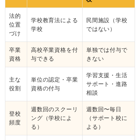
法的
学校教育法による
民間施設（学校
位置
学校
ではない）
づけ
卒業
高校卒業資格を付
単独では付与で
資格
与できる
きない
学習支援・生活
主な
単位の認定・卒業
サポート・進路
役割
資格の付与
相談
週数回のスクーリ
週数回〜毎日
登校
ング（学校によ
（サポート校に
頻度
る）
よる）