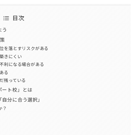
目次
よう
対策
単位を落とすリスクがある
が築きにくい
が不利になる場合がある
ある
まだ残っている
ポート校」とは
「自分に合う選択」
か？